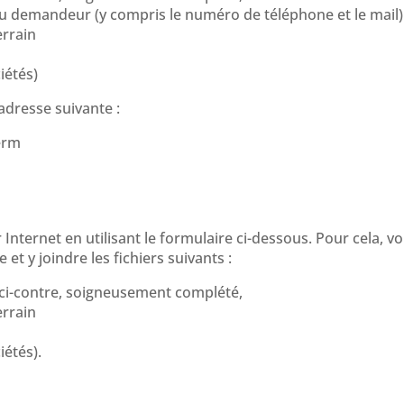
u demandeur (y compris le numéro de téléphone et le mail)
errain
iétés)
adresse suivante :
erm
ternet en utilisant le formulaire ci-dessous. Pour cela, v
t y joindre les fichiers suivants :
ci-contre, soigneusement complété,
errain
iétés).