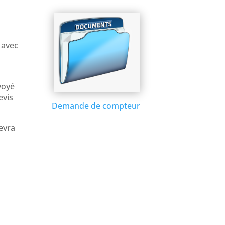
 avec
voyé
evis
Demande de compteur
evra